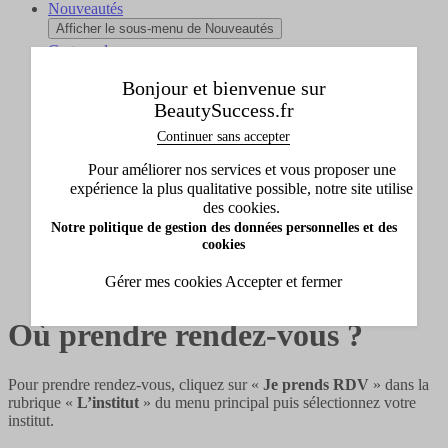
Nouveautés
Afficher le sous-menu de Nouveautés
Carte cadeau
Afficher le sous-menu de Carte cadeau
Bonjour et bienvenue sur
Collection Beauty Success
BeautySuccess.fr
Afficher le sous-menu de Collection Beauty Success
Continuer sans accepter
L'INSTITUT
Afficher le sous-menu de L'INSTITUT
Pour améliorer nos services et vous proposer une
expérience la plus qualitative possible, notre site utilise
des cookies.
Aide
Notre politique de gestion des données personnelles et des
Mes rendez-vous en institut
cookies
Où prendre rendez-vous ?
Gérer mes cookies
Accepter et fermer
Où prendre rendez-vous ?
Pour prendre rendez-vous, cliquez sur «
Je prends RDV
» dans la
rubrique «
L’institut
» du menu principal puis sélectionnez votre
institut.