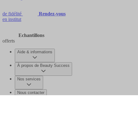
de fidélité
Rendez-vous
en institut
Echantillons
offerts
Aide & informations
À propos de Beauty Success
Nos services
Nous contacter
©2026 Beauty Success
Mentions légales
Données personnelles et
cookies
Gérer mes données
Plan de site