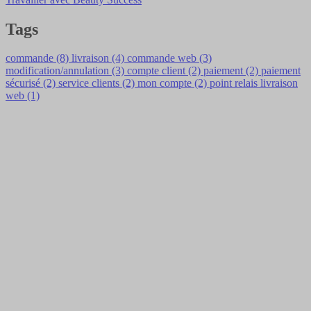
Tags
commande (8)
livraison (4)
commande web (3)
modification/annulation (3)
compte client (2)
paiement (2)
paiement
sécurisé (2)
service clients (2)
mon compte (2)
point relais livraison
web (1)