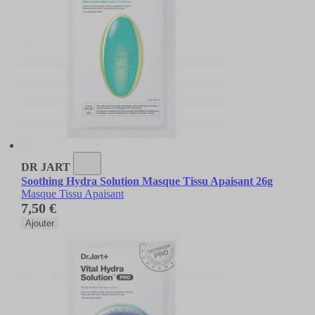
DR JART
Soothing Hydra Solution Masque Tissu Apaisant 26g
Masque Tissu Apaisant
7,50 €
Ajouter