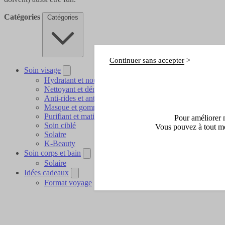
Catégories
Catégories
Continuer sans accepter
Soin visage
Hydratant et nourrissant
Nettoyant et démaquillant
Anti-rides et anti-âge
Masque et gommage
Purifiant et matifiant
Pour améliorer n
Soin ciblé
Vous pouvez à tout mo
Solaire
K-Beauty
Soin corps et bain
Solaire
Idées cadeaux
Format voyage