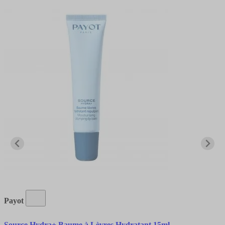
Payot
Source Hydra+ Baume à Lèvres Hydratant 15ml