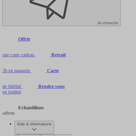
Je m'inscris
Offrir
une carte cadeau
Retrait
2h en magasin
Carte
de fidélité
Rendez-vous
en institut
Echantillons
offerts
Aide & informations