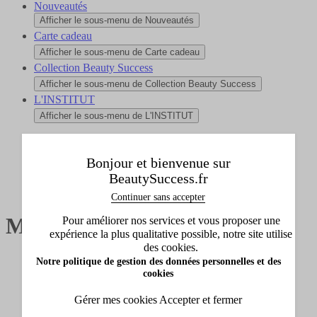
Nouveautés
Afficher le sous-menu de Nouveautés
Carte cadeau
Afficher le sous-menu de Carte cadeau
Collection Beauty Success
Afficher le sous-menu de Collection Beauty Success
L'INSTITUT
Afficher le sous-menu de L'INSTITUT
Accueil
Bonjour et bienvenue sur
Tous les produits
BeautySuccess.fr
Maquillage
Continuer sans accepter
Maquillage
Pour améliorer nos services et vous proposer une
expérience la plus qualitative possible, notre site utilise
des cookies.
Lèvres
Notre politique de gestion des données personnelles et des
Yeux
cookies
Teint
Ongles
Gérer mes cookies
Accepter et fermer
Pinceaux et accessoires