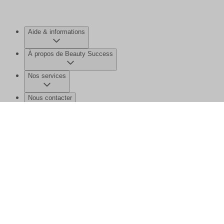
Aide & informations
À propos de Beauty Success
Nos services
Nous contacter
©2026 Beauty Success
Mentions légales
Données personnelles et
cookies
Gérer mes données
Plan de site