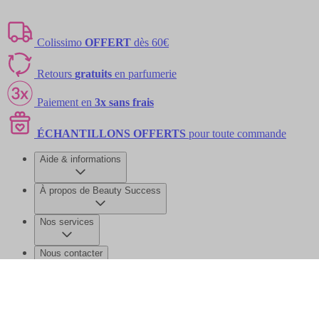
Colissimo
OFFERT
dès 60€
Retours
gratuits
en parfumerie
Paiement en
3x sans frais
ÉCHANTILLONS OFFERTS
pour toute commande
Aide & informations
À propos de Beauty Success
Nos services
Nous contacter
©2026 Beauty Success
Mentions légales
Données personnelles et
cookies
Gérer mes données
Plan de site