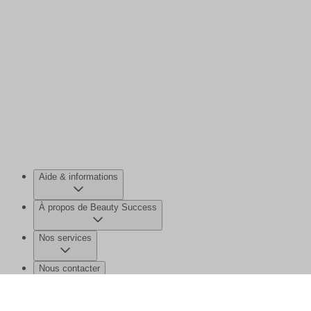
Aide & informations
À propos de Beauty Success
Nos services
Nous contacter
©2026 Beauty Success
Mentions légales
Données personnelles et