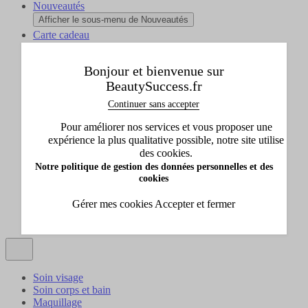
Nouveautés
Afficher le sous-menu de Nouveautés
Carte cadeau
Afficher le sous-menu de Carte cadeau
Collection Beauty Success
Bonjour et bienvenue sur
Afficher le sous-menu de Collection Beauty Success
BeautySuccess.fr
L'INSTITUT
Continuer sans accepter
Afficher le sous-menu de L'INSTITUT
Pour améliorer nos services et vous proposer une
expérience la plus qualitative possible, notre site utilise
Accueil
des cookies.
Ioma
Notre politique de gestion des données personnelles et des
cookies
Gérer mes cookies
Accepter et fermer
Soin visage
Soin corps et bain
Maquillage