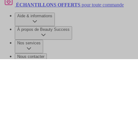
ÉCHANTILLONS OFFERTS
pour toute commande
Aide & informations
À propos de Beauty Success
Nos services
Nous contacter
©2026 Beauty Success
Mentions légales
Données personnelles et
cookies
Gérer mes données
Plan de site