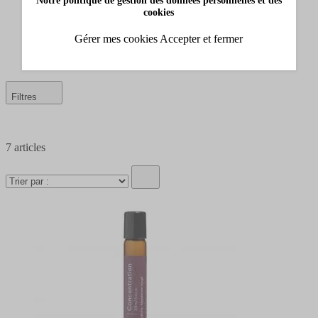
Eau fraîche
cookies
Extrait de parfum
Parfum solide / roll-on
Gérer mes cookies
Accepter et fermer
Eau de senteur sans alcool
Filtres
7
articles