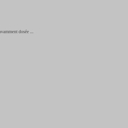
savamment dosée
...