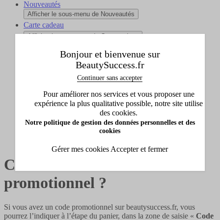
Nouveautés
Afficher le sous-menu de Nouveautés
Carte cadeau
Afficher le sous-menu de Carte cadeau
Collection Beauty Success
Bonjour et bienvenue sur
Afficher le sous-menu de Collection Beauty Success
BeautySuccess.fr
L'INSTITUT
Continuer sans accepter
Afficher le sous-menu de L'INSTITUT
Pour améliorer nos services et vous proposer une
expérience la plus qualitative possible, notre site utilise
Aide
des cookies.
Codes promotionnels
Notre politique de gestion des données personnelles et des
Comment utiliser un code promotionnel ?
cookies
Gérer mes cookies
Accepter et fermer
Comment utiliser un code
promotionnel ?
Si vous avez un code promotionnel sur beautysuccess.fr, vous
pourrez l’indiquer à l’étape du panier, dans la zone de saisie «
Code