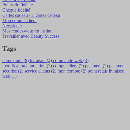
Points de fidélité
Chèque fidélité
Cartes cadeau / E-cartes cadeau
Mon compte client
Newsletter
Mes rendez-vous en institut
Travailler avec Beauty Success
Tags
commande (8)
livraison (4)
commande web (3)
modification/annulation (3)
compte client (2)
paiement (2)
paiement
sécurisé (2)
service clients (2)
mon compte (2)
point relais livraison
web (1)