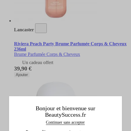
Lancaster
Riviera Peach Party Brume Parfumée Corps & Cheveux
236ml
Brume Parfumée Corps & Cheveux
Un cadeau offert
39,90 €
Ajouter
Bonjour et bienvenue sur
BeautySuccess.fr
Continuer sans accepter