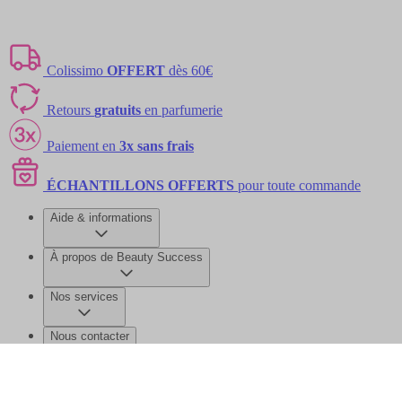
Colissimo
OFFERT
dès 60€
Retours
gratuits
en parfumerie
Paiement en
3x sans frais
ÉCHANTILLONS OFFERTS
pour toute commande
Aide & informations
À propos de Beauty Success
Nos services
Nous contacter
©2026 Beauty Success
Mentions légales
Données personnelles et