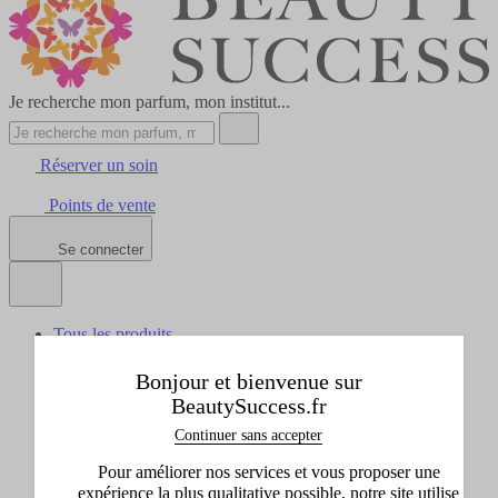
Je recherche mon parfum, mon institut...
Réserver un soin
Points de vente
Se connecter
Tous les produits
Afficher le sous-menu de Tous les produits
Idées cadeaux
Bonjour et bienvenue sur
Afficher le sous-menu de Idées cadeaux
BeautySuccess.fr
Marques
Continuer sans accepter
Afficher le sous-menu de Marques
Promos
Pour améliorer nos services et vous proposer une
Afficher le sous-menu de Promos
expérience la plus qualitative possible, notre site utilise