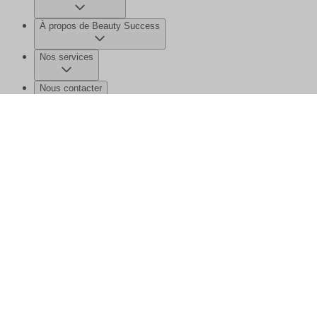
À propos de Beauty Success
Nos services
Nous contacter
©2026 Beauty Success
Mentions légales
Données personnelles et
cookies
Gérer mes données
Plan de site
Ce site est protégé par reCAPTCHA et la
politique de confidentialité