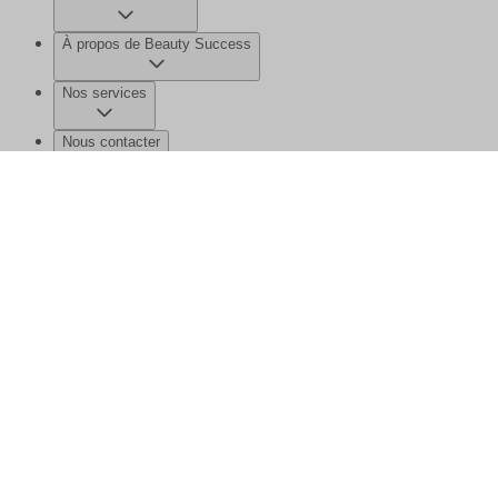
À propos de Beauty Success
Nos services
Nous contacter
©2026 Beauty Success
Mentions légales
Données personnelles et
cookies
Gérer mes données
Plan de site