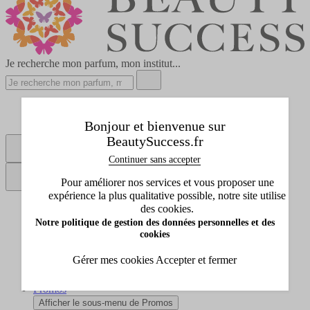
Je recherche mon parfum, mon institut...
Réserver un soin
Bonjour et bienvenue sur
Points de vente
BeautySuccess.fr
Se connecter
Continuer sans accepter
Pour améliorer nos services et vous proposer une
expérience la plus qualitative possible, notre site utilise
Tous les produits
des cookies.
Notre politique de gestion des données personnelles et des
Afficher le sous-menu de Tous les produits
cookies
Idées cadeaux
Afficher le sous-menu de Idées cadeaux
Gérer mes cookies
Accepter et fermer
Marques
Afficher le sous-menu de Marques
Promos
Afficher le sous-menu de Promos