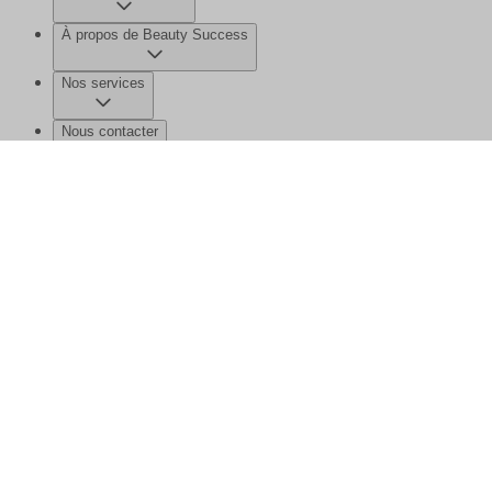
À propos de Beauty Success
Nos services
Nous contacter
©2026 Beauty Success
Mentions légales
Données personnelles et
cookies
Gérer mes données
Plan de site
Ce site est protégé par reCAPTCHA et la
politique de confidentialité