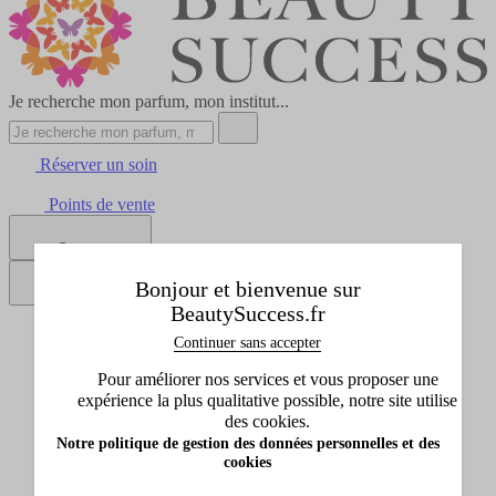
Je recherche mon parfum, mon institut...
Réserver un soin
Points de vente
Se connecter
Bonjour et bienvenue sur
BeautySuccess.fr
Tous les produits
Continuer sans accepter
Afficher le sous-menu de Tous les produits
Idées cadeaux
Pour améliorer nos services et vous proposer une
Afficher le sous-menu de Idées cadeaux
expérience la plus qualitative possible, notre site utilise
Marques
des cookies.
Afficher le sous-menu de Marques
Notre politique de gestion des données personnelles et des
Promos
cookies
Afficher le sous-menu de Promos