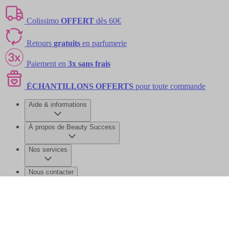
Colissimo
OFFERT
dès 60€
Retours
gratuits
en parfumerie
Paiement en
3x sans frais
ÉCHANTILLONS OFFERTS
pour toute commande
Aide & informations
À propos de Beauty Success
Nos services
Nous contacter
©2026 Beauty Success
Mentions légales
Données personnelles et
cookies
Gérer mes données
Plan de site