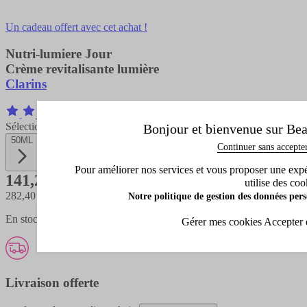
Un cadeau offert avec cet achat !
Nutri-lumiere Jour
Crème revitalisante lumière
Clarins
21 Avis
Sélectionnez la contenance
Bonjour et bienvenue sur Bea
50ML
Continuer sans accepte
Pour améliorer nos services et vous proposer une expéri
141,20 €
utilise des coo
282,40 €
/ 100 ML
Notre politique de gestion des données pers
En stock - expédié en 1 à 3 jours
Gérer mes cookies
Accepter 
Livraison offerte