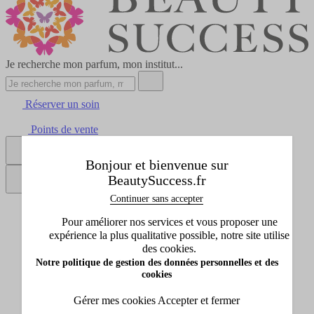
Je recherche mon parfum, mon institut...
Réserver un soin
Points de vente
Se connecter
Bonjour et bienvenue sur
BeautySuccess.fr
Continuer sans accepter
Tous les produits
Pour améliorer nos services et vous proposer une
Afficher le sous-menu de Tous les produits
expérience la plus qualitative possible, notre site utilise
Idées cadeaux
des cookies.
Afficher le sous-menu de Idées cadeaux
Notre politique de gestion des données personnelles et des
Marques
cookies
Afficher le sous-menu de Marques
Promos
Gérer mes cookies
Accepter et fermer
Afficher le sous-menu de Promos