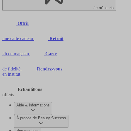
Je m'inscris
Offrir
une carte cadeau
Retrait
2h en magasin
Carte
de fidélité
Rendez-vous
en institut
Echantillons
offerts
Aide & informations
À propos de Beauty Success
Nos services