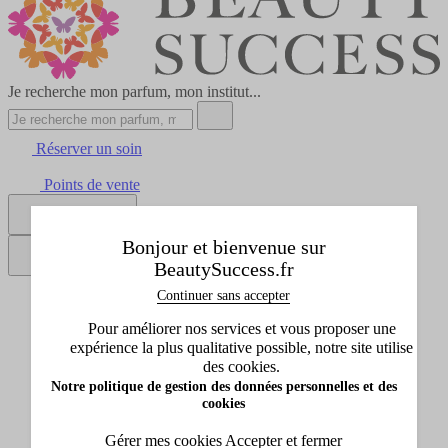
Je recherche mon parfum, mon institut...
Réserver un soin
Points de vente
Se connecter
Bonjour et bienvenue sur
BeautySuccess.fr
Continuer sans accepter
Tous les produits
Afficher le sous-menu de Tous les produits
Pour améliorer nos services et vous proposer une
Idées cadeaux
expérience la plus qualitative possible, notre site utilise
Afficher le sous-menu de Idées cadeaux
des cookies.
Marques
Notre politique de gestion des données personnelles et des
Afficher le sous-menu de Marques
cookies
Promos
Afficher le sous-menu de Promos
Gérer mes cookies
Accepter et fermer