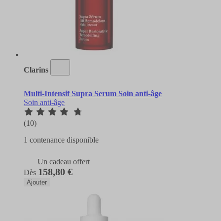
Clarins
Multi-Intensif Supra Serum Soin anti-âge
Soin anti-âge
(10)
1 contenance disponible
Un cadeau offert
158,80 €
Dès
Ajouter