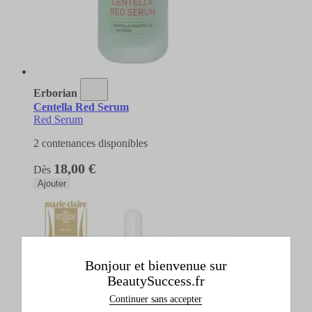
Erborian
Centella Red Serum
Red Serum
2 contenances disponibles
18,00 €
Dès
Ajouter
Bonjour et bienvenue sur
BeautySuccess.fr
Continuer sans accepter