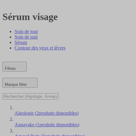
Sérum visage
Soin de jour
Soin de nuit
Sérum
Contour des yeux et lèvres
Filtres
Marque
filter
Algologie
(
2
produits disponibles
)
Annayake
(
1
produits disponibles
)