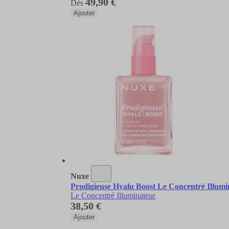
49,90 €
Dès
Ajouter
Nuxe
Prodigieuse Hyalu Boost Le Concentré Illumi
Le Concentré Illuminateur
38,50 €
Ajouter