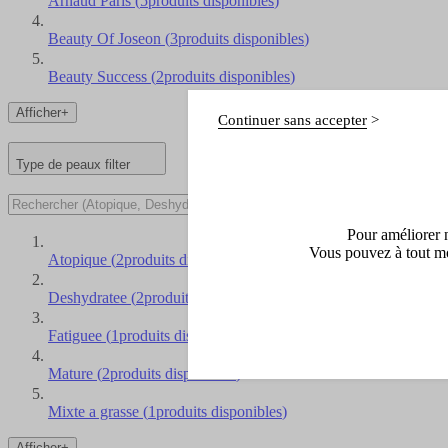
Arnaud Paris
(
5
produits disponibles
)
Beauty Of Joseon
(
3
produits disponibles
)
Beauty Success
(
2
produits disponibles
)
Afficher+
Continuer sans accepter
Type de peaux
filter
Pour améliorer n
Vous pouvez à tout mo
Atopique
(
2
produits disponibles
)
Deshydratee
(
2
produits disponibles
)
Fatiguee
(
1
produits disponibles
)
Mature
(
2
produits disponibles
)
Mixte a grasse
(
1
produits disponibles
)
Afficher+