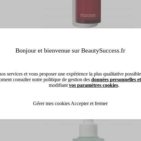
CHANEL
Bonjour et bienvenue sur BeautySuccess.fr
N°1 DE CHANEL SÉRUM REVITALISAN
SÉRUM REVITALISANT
(1)
os services et vous proposer une expérience la plus qualitative possible, 
ment consulter notre politique de gestion des
données personnelles et
2 contenances disponibles
modifiant
vos paramètres cookies
.
139,50 €
Dès
Ajouter
Gérer mes cookies
Accepter et fermer