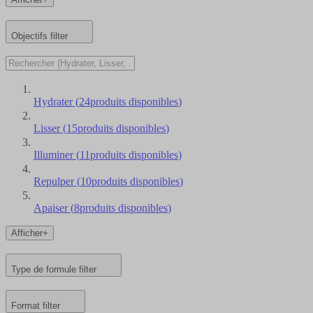
Objectifs
filter
Hydrater
(
24
produits disponibles
)
Lisser
(
15
produits disponibles
)
Illuminer
(
11
produits disponibles
)
Repulper
(
10
produits disponibles
)
Apaiser
(
8
produits disponibles
)
Afficher+
Type de formule
filter
Format
filter