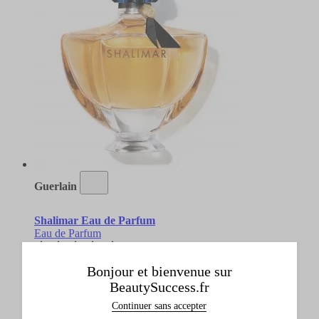
Guerlain
Shalimar Eau de Parfum
Eau de Parfum
(57)
Bonjour et bienvenue sur
BeautySuccess.fr
3 contenances disponibles
Continuer sans accepter
Un cadeau offert