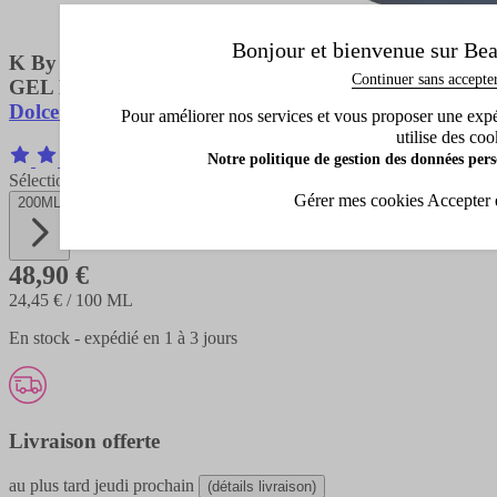
Bonjour et bienvenue sur Bea
K By Dolce&gabbana
Continuer sans accepte
GEL DOUCHE
Dolce & Gabbana
Pour améliorer nos services et vous proposer une expéri
utilise des coo
Notre politique de gestion des données pers
2 Avis
Sélectionnez la contenance
Gérer mes cookies
Accepter 
200ML
48,90 €
24,45 €
/ 100 ML
En stock - expédié en 1 à 3 jours
Livraison offerte
au plus tard
jeudi prochain
(détails livraison)