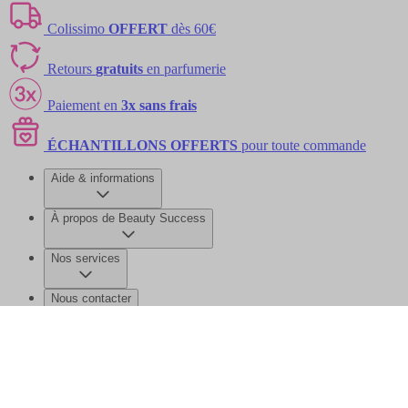
Colissimo
OFFERT
dès 60€
Retours
gratuits
en parfumerie
Paiement en
3x sans frais
ÉCHANTILLONS OFFERTS
pour toute commande
Aide & informations
À propos de Beauty Success
Nos services
Nous contacter
©2026 Beauty Success
Mentions légales
Données personnelles et
cookies
Gérer mes données
Plan de site