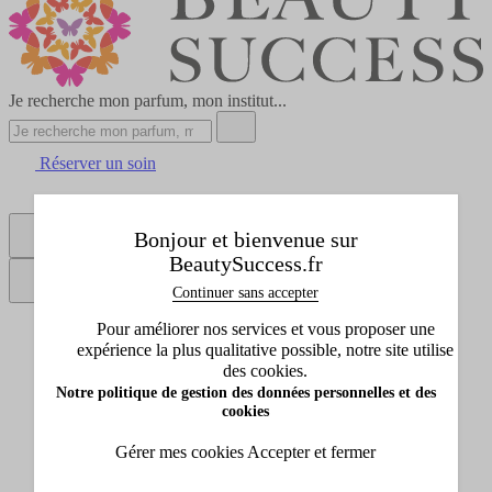
Je recherche mon parfum, mon institut...
Réserver un soin
Points de vente
Bonjour et bienvenue sur
Se connecter
BeautySuccess.fr
Continuer sans accepter
Pour améliorer nos services et vous proposer une
Tous les produits
expérience la plus qualitative possible, notre site utilise
Afficher le sous-menu de Tous les produits
des cookies.
Idées cadeaux
Notre politique de gestion des données personnelles et des
Afficher le sous-menu de Idées cadeaux
cookies
Marques
Afficher le sous-menu de Marques
Gérer mes cookies
Accepter et fermer
Promos
Afficher le sous-menu de Promos