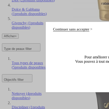
Dior
(
2
produits disponibles
)
Dolce & Gabbana
(
1
produits disponibles
)
Givenchy
(
1
produits
disponibles
)
Continuer sans accepter
Rabanne
Afficher+
1 Million Gel Douche
Gel Douche
Type de peaux
filter
Pour améliorer n
(6)
Vous pouvez à tout mo
Tous types de peaux
1 format disponible
(
5
produits disponibles
)
Un cadeau offert
Objectifs
filter
44,50 €
Dès
Ajouter
Nettoyer
(
4
produits
disponibles
)
Discipliner
(
1
produits