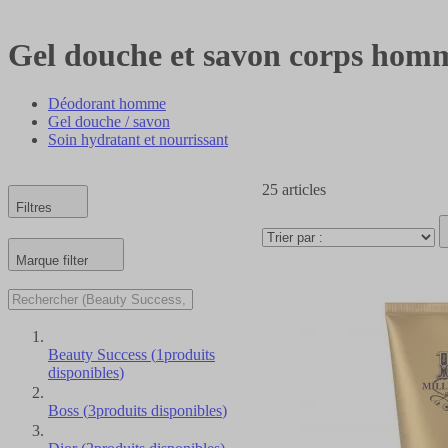
Gel douche et savon corps hom
Déodorant homme
Gel douche / savon
Soin hydratant et nourrissant
25
articles
Filtres
Marque
filter
Beauty Success
(
1
produits
disponibles
)
Boss
(
3
produits disponibles
)