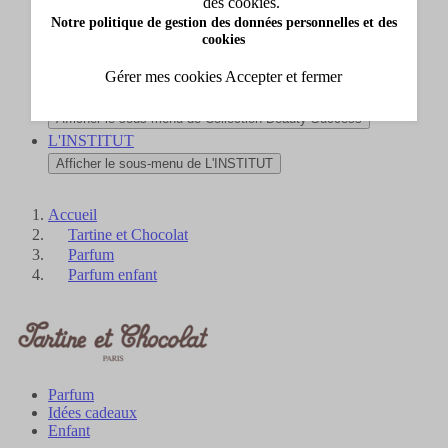
des cookies.
Nouveautés
Notre politique de gestion des données personnelles et des
Afficher le sous-menu de Nouveautés
cookies
Carte cadeau
Afficher le sous-menu de Carte cadeau
Gérer mes cookies
Accepter et fermer
Collection Beauty Success
Afficher le sous-menu de Collection Beauty Success
L'INSTITUT
Afficher le sous-menu de L'INSTITUT
Accueil
Tartine et Chocolat
Parfum
Parfum enfant
Parfum
Idées cadeaux
Enfant