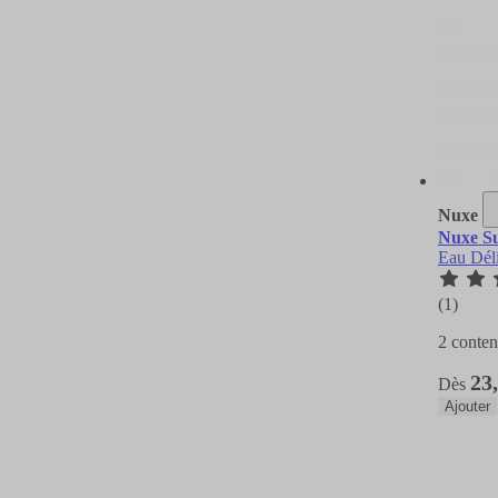
Nuxe
Nuxe Su
Eau Dél
(1)
2 conten
23
Dès
Ajouter