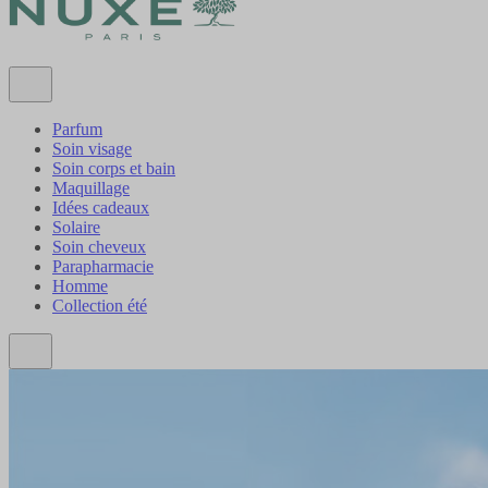
Parfum
Soin visage
Soin corps et bain
Maquillage
Idées cadeaux
Solaire
Soin cheveux
Parapharmacie
Homme
Collection été