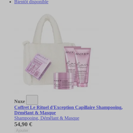
Bientôt disponible
Nuxe
Coffret Le Rituel d'Exception Capillaire Shampooing,
Démêlant & Masque
Shampooing, Démêlant & Masque
54,90 €
Ajouter