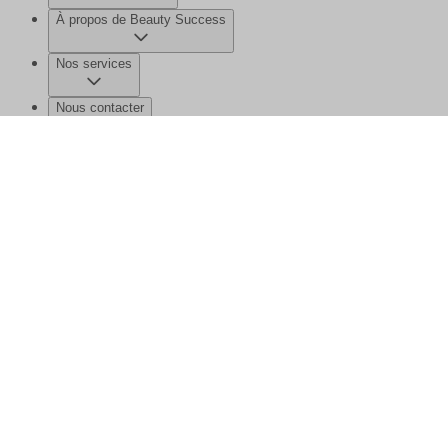
À propos de Beauty Success
Nos services
Nous contacter
©2026 Beauty Success
Mentions légales
Données personnelles et
cookies
Gérer mes données
Plan de site
Ce site est protégé par reCAPTCHA et la
politique de confidentialité
et les
conditions d'utilisation
de Google s'appliquent.