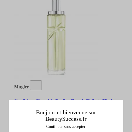
Mugler
Starlicious Pistachio Praline Eau de Toilette 75ml
Eau de Toilette
Bonjour et bienvenue sur
Un cadeau offert
BeautySuccess.fr
59,90 €
Continuer sans accepter
Ajouter
OFFRE VANITY