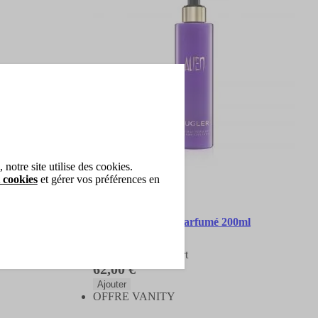
notre site utilise des cookies.
 cookies
et gérer vos préférences en
Mugler
Alien Lait Corps Parfumé 200ml
Lait Corps Parfumé
Un cadeau offert
62,00 €
Ajouter
OFFRE VANITY