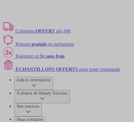
Colissimo
OFFERT
dès 60€
Retours
gratuits
en parfumerie
Paiement en
3x sans frais
ÉCHANTILLONS OFFERTS
pour toute commande
Aide & informations
À propos de Beauty Success
Nos services
Nous contacter