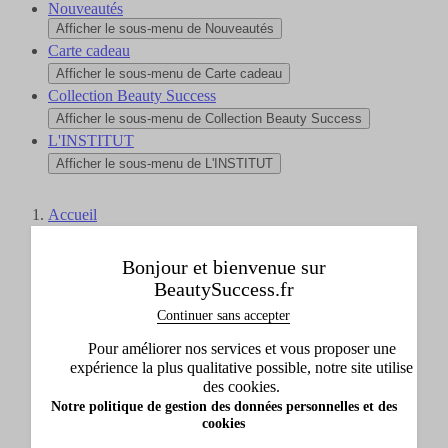
Nouveautés
Afficher le sous-menu de Nouveautés
Carte cadeau
Afficher le sous-menu de Carte cadeau
Collection Beauty Success
Afficher le sous-menu de Collection Beauty Success
L'INSTITUT
Afficher le sous-menu de L'INSTITUT
Accueil
Monsieur Barbier
Idées cadeaux
Bonjour et bienvenue sur
Idée par prix
BeautySuccess.fr
Continuer sans accepter
Pour améliorer nos services et vous proposer une
expérience la plus qualitative possible, notre site utilise
des cookies.
Notre politique de gestion des données personnelles et des
cookies