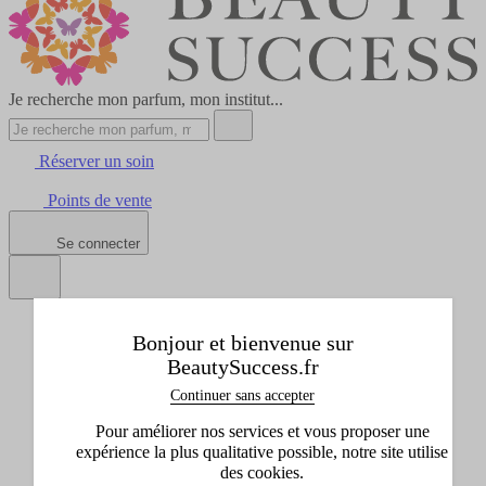
Je recherche mon parfum, mon institut...
Réserver un soin
Points de vente
Se connecter
Tous les produits
Bonjour et bienvenue sur
Afficher le sous-menu de Tous les produits
BeautySuccess.fr
Idées cadeaux
Afficher le sous-menu de Idées cadeaux
Continuer sans accepter
Marques
Pour améliorer nos services et vous proposer une
Afficher le sous-menu de Marques
expérience la plus qualitative possible, notre site utilise
Promos
des cookies.
Afficher le sous-menu de Promos