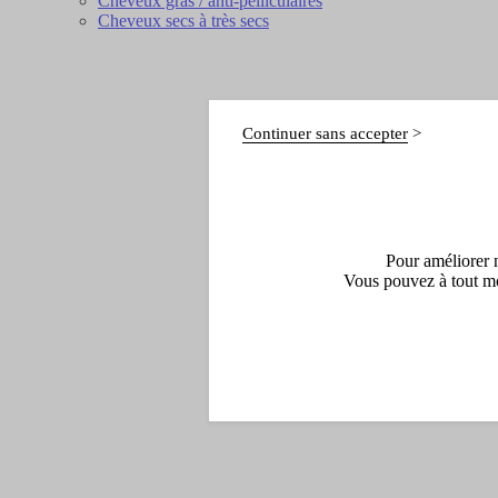
Cheveux gras / anti-pelliculaires
Cheveux secs à très secs
Continuer sans accepter
Pour améliorer n
Vous pouvez à tout mo