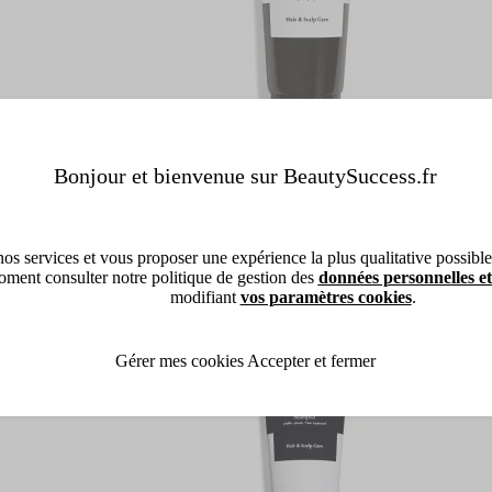
Bonjour et bienvenue sur BeautySuccess.fr
Hair Rituel By Sisley
Soin Lavant Fortifiant Densité Shampoing For
Shampoing Fortifiant Densité
74,80 €
os services et vous proposer une expérience la plus qualitative possible, 
Ajouter
ment consulter notre politique de gestion des
données personnelles et
modifiant
vos paramètres cookies
.
Gérer mes cookies
Accepter et fermer