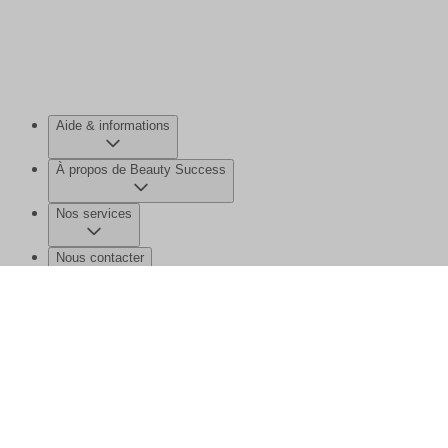
Aide & informations
À propos de Beauty Success
Nos services
Nous contacter
©2026 Beauty Success
Mentions légales
Données personnelles et
cookies
Gérer mes données
Plan de site