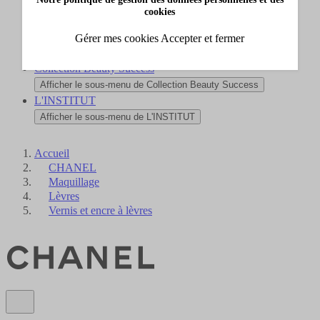
Nouveautés
cookies
Afficher le sous-menu de Nouveautés
Carte cadeau
Gérer mes cookies
Accepter et fermer
Afficher le sous-menu de Carte cadeau
Collection Beauty Success
Afficher le sous-menu de Collection Beauty Success
L'INSTITUT
Afficher le sous-menu de L'INSTITUT
Accueil
CHANEL
Maquillage
Lèvres
Vernis et encre à lèvres