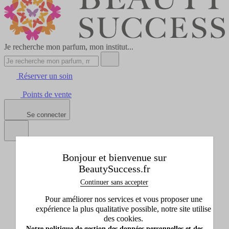
Je recherche mon parfum, mon institut...
Réserver un soin
Points de vente
Se connecter
Tous les produits
Bonjour et bienvenue sur
Afficher le sous-menu de Tous les produits
BeautySuccess.fr
Idées cadeaux
Continuer sans accepter
Afficher le sous-menu de Idées cadeaux
Marques
Pour améliorer nos services et vous proposer une
Afficher le sous-menu de Marques
expérience la plus qualitative possible, notre site utilise
Promos
des cookies.
Afficher le sous-menu de Promos
Notre politique de gestion des données personnelles et des