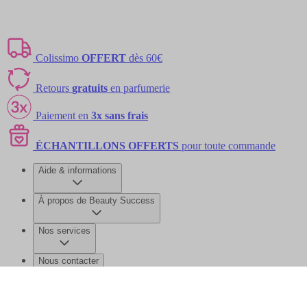
Colissimo
OFFERT
dès 60€
Retours
gratuits
en parfumerie
Paiement en
3x sans frais
ÉCHANTILLONS OFFERTS
pour toute commande
Aide & informations
À propos de Beauty Success
Nos services
Nous contacter
©2026 Beauty Success
Mentions légales
Données personnelles et