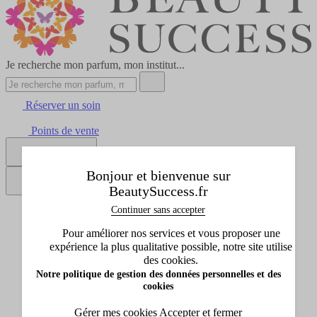
Je recherche mon parfum, mon institut...
Réserver un soin
Points de vente
Se connecter
Bonjour et bienvenue sur
BeautySuccess.fr
Continuer sans accepter
Tous les produits
Afficher le sous-menu de Tous les produits
Pour améliorer nos services et vous proposer une
Idées cadeaux
expérience la plus qualitative possible, notre site utilise
Afficher le sous-menu de Idées cadeaux
des cookies.
Marques
Notre politique de gestion des données personnelles et des
Afficher le sous-menu de Marques
cookies
Promos
Afficher le sous-menu de Promos
Gérer mes cookies
Accepter et fermer