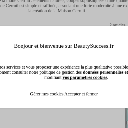
de la mode Cerruti : éléments naturels, coupes sophistiquées d'une qual
e Cerruti est simple et raffinée, associant une forte modernité à une exp
la création de la Maison Cerruti.
2
articles
Bonjour et bienvenue sur BeautySuccess.fr
Bie
os services et vous proposer une expérience la plus qualitative possible, 
ment consulter notre politique de gestion des
données personnelles et
modifiant
vos paramètres cookies
.
Gérer mes cookies
Accepter et fermer