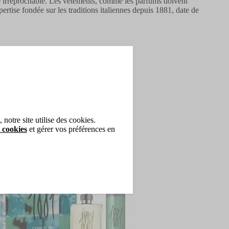
ité irréprochable. Les vêtements, comme les parfums doivent
ertise fondée sur les traditions italiennes depuis 1881, date de
ntôt disponible
notre site utilise des cookies.
 cookies
et gérer vos préférences en