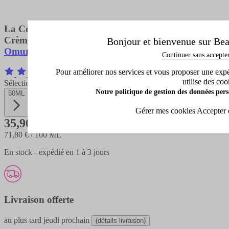
La Confidente
Crème de massage fouettée & cocoon
Bonjour et bienvenue sur Bea
Omum
Continuer sans accepte
Pour améliorer nos services et vous proposer une expéri
1 Avis
utilise des coo
Sélectionnez la contenance
Notre politique de gestion des données pers
50ML
Gérer mes cookies
Accepter 
35,90 €
71,80 €
/ 100 ML
En stock - expédié en 1 à 3 jours
Livraison offerte
au plus tard
jeudi prochain
(détails livraison)