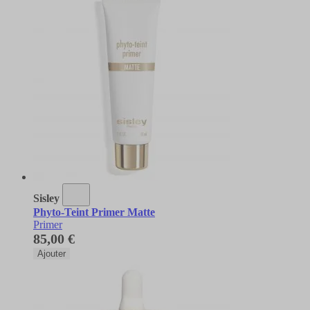
Sisley
Phyto-Teint Primer Matte
Primer
85,00 €
Ajouter