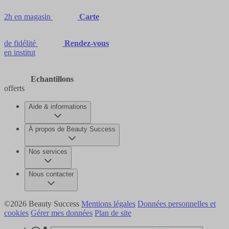
2h en magasin
Carte
de fidélité
Rendez-vous
en institut
Echantillons
offerts
Aide & informations
À propos de Beauty Success
Nos services
Nous contacter
©2026 Beauty Success
Mentions légales
Données personnelles et
cookies
Gérer mes données
Plan de site