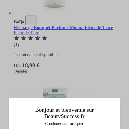
Baïja
Recharge Bouquet Parfumé Moana Fleur de Tiaré
Fleur de Tiaré
(1)
1 contenance disponible
18,90 €
Dès
Ajouter
Bonjour et bienvenue sur
BeautySuccess.fr
Continuer sans accepter