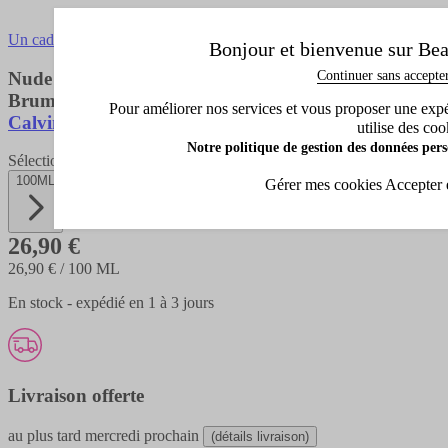
Un cadeau offert avec cet achat !
Bonjour et bienvenue sur Bea
Continuer sans accepte
Nude Vanilla
Brume Parfumée Corps & Cheveux
Pour améliorer nos services et vous proposer une expéri
Calvin Klein
utilise des coo
Notre politique de gestion des données pers
Sélectionnez la contenance
100ML
Gérer mes cookies
Accepter 
26,90 €
26,90 €
/ 100 ML
En stock - expédié en 1 à 3 jours
Livraison offerte
au plus tard
mercredi prochain
(détails livraison)