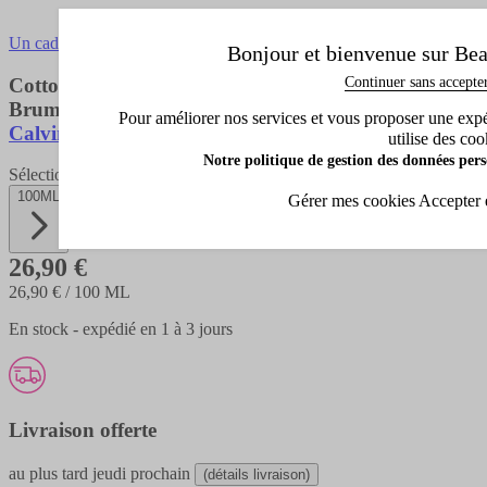
Un cadeau offert avec cet achat !
Bonjour et bienvenue sur Bea
Continuer sans accepte
Cotton Musk
Brume Parfumée Corps & Cheveux
Pour améliorer nos services et vous proposer une expéri
Calvin Klein
utilise des coo
Notre politique de gestion des données pers
Sélectionnez la contenance
100ML
Gérer mes cookies
Accepter 
26,90 €
26,90 €
/ 100 ML
En stock - expédié en 1 à 3 jours
Livraison offerte
au plus tard
jeudi prochain
(détails livraison)