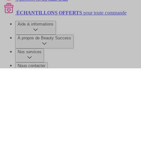
ÉCHANTILLONS OFFERTS
pour toute commande
Aide & informations
À propos de Beauty Success
Nos services
Nous contacter
©2026 Beauty Success
Mentions légales
Données personnelles et
cookies
Gérer mes données
Plan de site