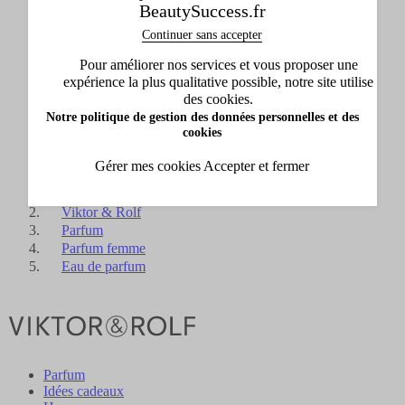
Nouveautés
BeautySuccess.fr
Afficher le sous-menu de Nouveautés
Continuer sans accepter
Carte cadeau
Pour améliorer nos services et vous proposer une
Afficher le sous-menu de Carte cadeau
expérience la plus qualitative possible, notre site utilise
Collection Beauty Success
des cookies.
Afficher le sous-menu de Collection Beauty Success
Notre politique de gestion des données personnelles et des
L'INSTITUT
cookies
Afficher le sous-menu de L'INSTITUT
Gérer mes cookies
Accepter et fermer
Accueil
Viktor & Rolf
Parfum
Parfum femme
Eau de parfum
Parfum
Idées cadeaux