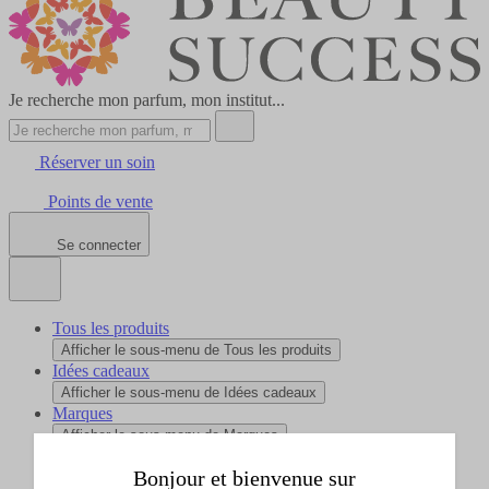
Je recherche mon parfum, mon institut...
Réserver un soin
Points de vente
Se connecter
Tous les produits
Afficher le sous-menu de Tous les produits
Idées cadeaux
Afficher le sous-menu de Idées cadeaux
Marques
Afficher le sous-menu de Marques
Promos
Bonjour et bienvenue sur
Afficher le sous-menu de Promos