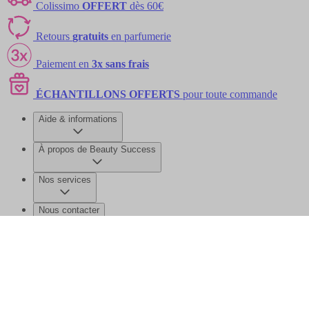
Colissimo
OFFERT
dès 60€
Retours
gratuits
en parfumerie
Paiement en
3x sans frais
ÉCHANTILLONS OFFERTS
pour toute commande
Aide & informations
À propos de Beauty Success
Nos services
Nous contacter
©2026 Beauty Success
Mentions légales
Données personnelles et
cookies
Gérer mes données
Plan de site