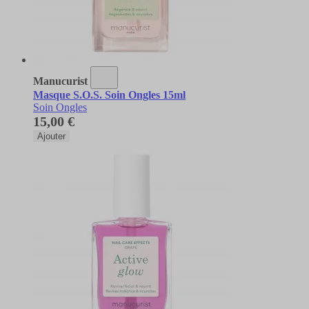
Manucurist
Masque S.O.S. Soin Ongles 15ml
Soin Ongles
15,00 €
Ajouter