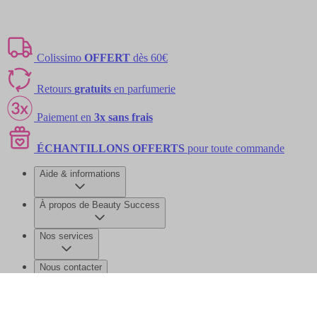
Colissimo
OFFERT
dès 60€
Retours
gratuits
en parfumerie
Paiement en
3x sans frais
ÉCHANTILLONS OFFERTS
pour toute commande
Aide & informations
À propos de Beauty Success
Nos services
Nous contacter
©2026 Beauty Success
Mentions légales
Données personnelles et