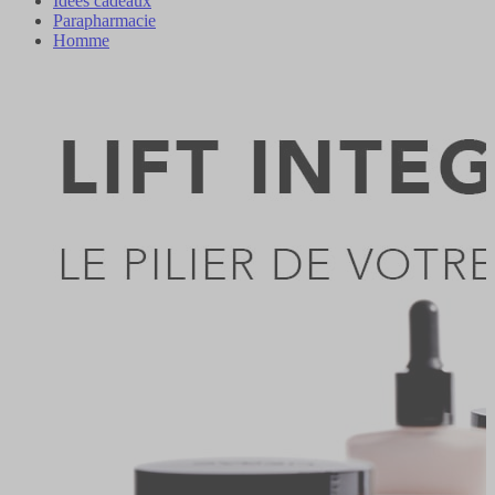
Idées cadeaux
Parapharmacie
Homme