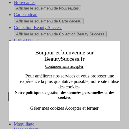
Nouveautés
Afficher le sous-menu de Nouveautés
Carte cadeau
Afficher le sous-menu de Carte cadeau
Collection Beauty Success
Afficher le sous-menu de Collection Beauty Success
L'INSTITUT
Afficher le sous-menu de L'INSTITUT
Bonjour et bienvenue sur
BeautySuccess.fr
Accueil
Continuer sans accepter
Lierac
Soin visage
Pour améliorer nos services et vous proposer une
Nettoyant et démaquillant
expérience la plus qualitative possible, notre site utilise
des cookies.
Notre politique de gestion des données personnelles et des
cookies
Gérer mes cookies
Accepter et fermer
Soin visage
Soin corps et bain
Maquillage