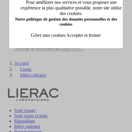
Pour améliorer nos services et vous proposer une
Nouveautés
expérience la plus qualitative possible, notre site utilise
Afficher le sous-menu de Nouveautés
des cookies.
Carte cadeau
Notre politique de gestion des données personnelles et des
Afficher le sous-menu de Carte cadeau
cookies
Collection Beauty Success
Afficher le sous-menu de Collection Beauty Success
Gérer mes cookies
Accepter et fermer
L'INSTITUT
Afficher le sous-menu de L'INSTITUT
Accueil
Lierac
Idées cadeaux
Soin visage
Soin corps et bain
Maquillage
Idées cadeaux
Parapharmacie