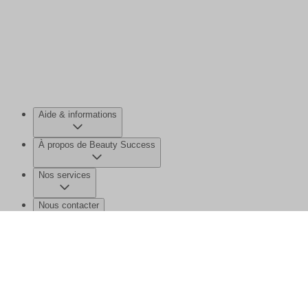
Aide & informations
À propos de Beauty Success
Nos services
Nous contacter
©2026 Beauty Success
Mentions légales
Données personnelles et
cookies
Gérer mes données
Plan de site