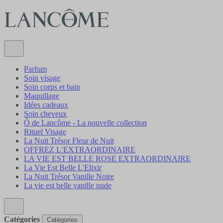
Parfum
Soin visage
Soin corps et bain
Maquillage
Idées cadeaux
Soin cheveux
Ô de Lancôme - La nouvelle collection
Rituel Visage
La Nuit Trésor Fleur de Nuit
OFFREZ L’EXTRAORDINAIRE
LA VIE EST BELLE ROSE EXTRAORDINAIRE
La Vie Est Belle L'Elixir
La Nuit Trésor Vanille Noire
La vie est belle vanille nude
Catégories
Catégories