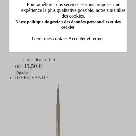
Lancôme
Pour améliorer nos services et vous proposer une
expérience la plus qualitative possible, notre site utilise
des cookies.
Brôw Shaping Powdery Pencil Crayon Sourcils
Notre politique de gestion des données personnelles et des
Crayon Sourcils
cookies
(7)
Gérer mes cookies
Accepter et fermer
3 couleurs disponibles
Un cadeau offert
35,50 €
Dès
Ajouter
OFFRE VANITY